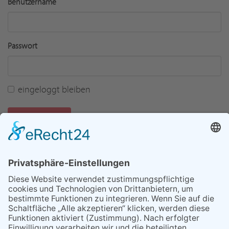
Benutzername
Passwort
eingeloggt bleiben
Einloggen